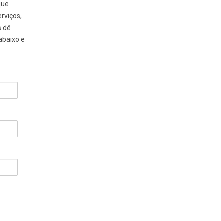
que
rviços,
s dê
abaixo e