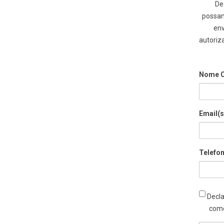
De
possam
env
autoriz
Nome C
Email(s
Telefon
Declar
Decla
come