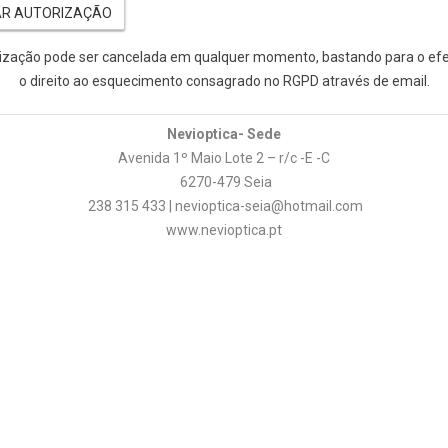
ização pode ser cancelada em qualquer momento, bastando para o efe
o direito ao esquecimento consagrado no RGPD através de email.
Nevioptica- Sede
Avenida 1º Maio Lote 2 – r/c -E -C
6270-479 Seia
238 315 433 | nevioptica-seia@hotmail.com
www.nevioptica.pt