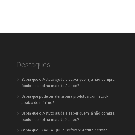
Destaques
Sabia que o Astuto ajuda a saber quem já não compra
óculos de sol há mais de 2 anos?
Sabia que pode ter alerta para produtos com stock
abaixo do mínimo?
Sabia que o Astuto ajuda a saber quem já não compra
óculos de sol há mais de 2 anos?
Sabia que – SABIA QUE o Software Astuto permite