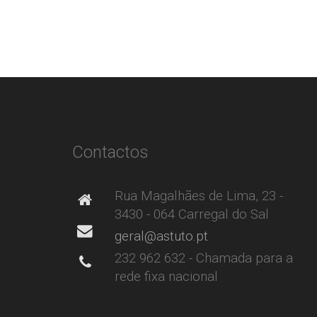
Contactos
Rua Magalhães de Lima, 23 -
3430 - 064 Carregal do Sal
geral@astuto.pt
232 962 632 - Chamada para a
rede fixa nacional