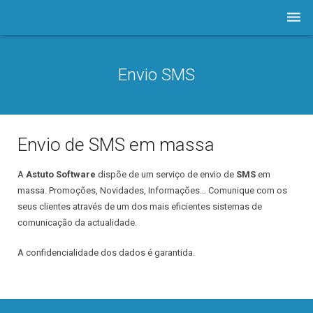
Empresa
Envio SMS
Software
Prod./Serviços
Envio de SMS em massa
LOJA
A
Astuto Software
dispõe de um serviço de envio de
SMS
em
Astuto.TV
massa. Promoções, Novidades, Informações… Comunique com os
Notícias
seus clientes através de um dos mais eficientes sistemas de
comunicação da actualidade.
Contactos
A confidencialidade dos dados é garantida.
Assistência