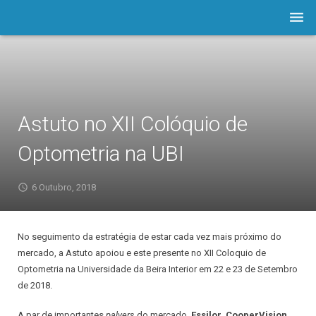
Empresa
Software
Prod./Serviços
Astuto no XII Colóquio de
LOJA
Optometria na UBI
Astuto.TV
6 Outubro, 2018
Notícias
No seguimento da estratégia de estar cada vez mais próximo do
Contactos
mercado, a Astuto apoiou e este presente no XII Coloquio de
Optometria na Universidade da Beira Interior em 22 e 23 de Setembro
Assistência
de 2018.
A par de importantes
palyers
do mercado,
Essilor, CooperVision,