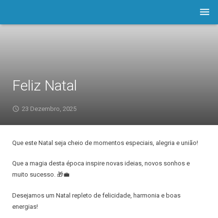
Empresa
Software
Prod./Serviços
Feliz Natal
LOJA
23 Dezembro, 2025
Astuto.TV
Que este Natal seja cheio de momentos especiais, alegria e união!
Notícias
Que a magia desta época inspire novas ideias, novos sonhos e
Contactos
muito sucesso. 🎁💼
Assistência
Desejamos um Natal repleto de felicidade, harmonia e boas
energias!