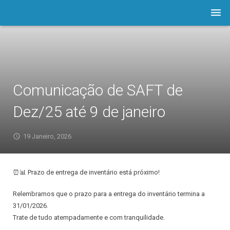
Empresa
Software
Prod./Serviços
Comunicação de SAFT de
LOJA
Dez/25 até 9 de janeiro
Astuto.TV
19 Janeiro, 2026
Notícias
⏰📊 Prazo de entrega de inventário está próximo!
Contactos
Relembramos que o prazo para a entrega do inventário termina a
Assistência
31/01/2026.
Trate de tudo atempadamente e com tranquilidade.