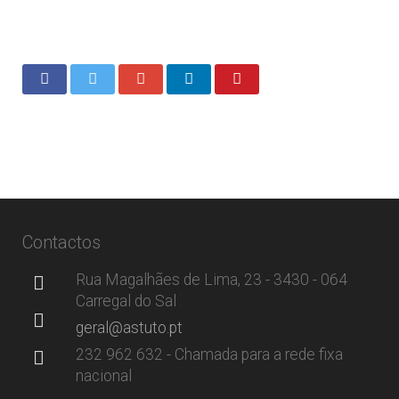
Contactos
Rua Magalhães de Lima, 23 - 3430 - 064
Carregal do Sal
geral@astuto.pt
232 962 632 - Chamada para a rede fixa
nacional