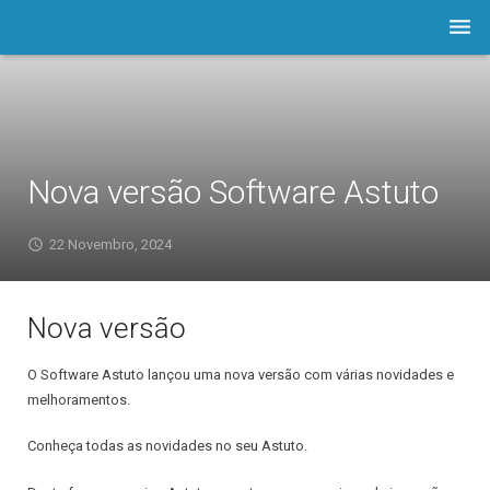
Empresa
Software
Prod./Serviços
Nova versão Software Astuto
LOJA
22 Novembro, 2024
Astuto.TV
Nova versão
Notícias
Contactos
O Software Astuto lançou uma nova versão com várias novidades e
melhoramentos.
Assistência
Conheça todas as novidades no seu Astuto.