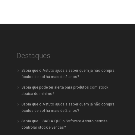
Destaques
Sabia que o Astuto ajuda a saber quem já não compra
óculos de sol há mais de 2 anos?
Sabia que pode ter alerta para produtos com stock
abaixo do mínimo?
Sabia que o Astuto ajuda a saber quem já não compra
óculos de sol há mais de 2 anos?
Sabia que – SABIA QUE o Software Astuto permite
controlar stock e vendas?