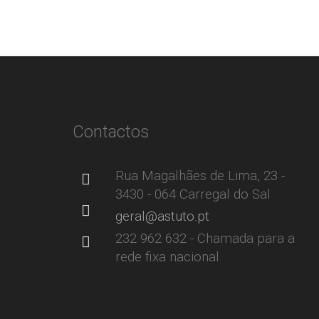
Contactos
Rua Magalhães de Lima, 23 -
3430 - 064 Carregal do Sal
geral@astuto.pt
232 962 632 - Chamada para a
rede fixa nacional