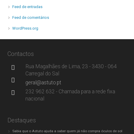
Feed de entradas
Feed de comentários
WordPress.org
Contactos
Rua Magalhães de Lima, 23 - 3430 - 064
Carregal do Sal
geral@astuto.pt
232 962 632 - Chamada para a rede fixa
nacional
Destaques
Sabia que o Astuto ajuda a saber quem já não compra óculos de sol