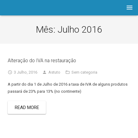
Empresa
Mês:
Julho 2016
Software
Prod./Serviços
Alteração do IVA na restauração
LOJA
3 Julho, 2016
Astuto
Sem categoria
Astuto.TV
A partir do dia 1 de Julho de 2016 a taxa de IVA de alguns produtos
Notícias
passará de 23% para 13% (no continente)
Contactos
READ MORE
Assistência