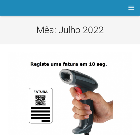
Empresa
Mês:
Julho 2022
Software
Prod./Serviços
LOJA
Astuto.TV
Notícias
Contactos
Assistência