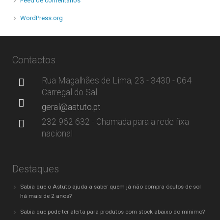
Feed de comentários
WordPress.org
Contactos
Rua Magalhães de Lima, 23 - 3430 - 064
Carregal do Sal
geral@astuto.pt
232 962 632 - Chamada para a rede fixa
nacional
Destaques
Sabia que o Astuto ajuda a saber quem já não compra óculos de sol
há mais de 2 anos?
Sabia que pode ter alerta para produtos com stock abaixo do mínimo?