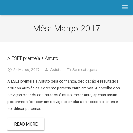
Empresa
Mês:
Março 2017
Software
Prod./Serviços
A ESET premeia a Astuto
LOJA
24 Março, 2017
Astuto
Sem categoria
Astuto.TV
A ESET premeia a Astuto pela confiança, dedicação e resultados
Notícias
obtidos através da existente parceria entre ambas. A escolha dos
serviços por nós contratados é muito importante, apenas assim
Contactos
poderemos fornecer um serviço exemplar aos nossos clientes e
solidificar parcerias…
Assistência
READ MORE