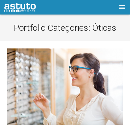
Empresa
Portfolio Categories:
Óticas
Software
Prod./Serviços
LOJA
Astuto.TV
Notícias
Contactos
Assistência