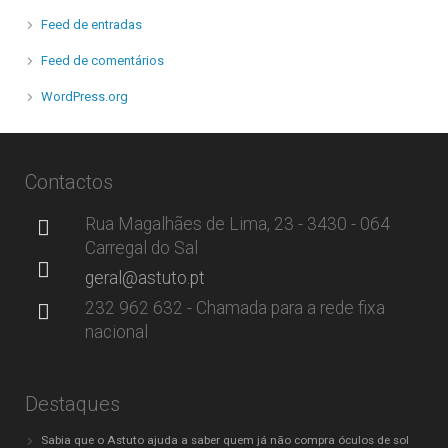
Feed de entradas
Feed de comentários
WordPress.org
Contactos
Rua Magalhães de Lima, 23 - 3430 - 064
Carregal do Sal
geral@astuto.pt
232 962 632 - Chamada para a rede fixa
nacional
Destaques
Sabia que o Astuto ajuda a saber quem já não compra óculos de sol